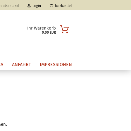
eutschland
Login
Merkzettel
Ihr Warenkorb
0,00 EUR
CA
ANFAHRT
IMPRESSIONEN
n?
hen,