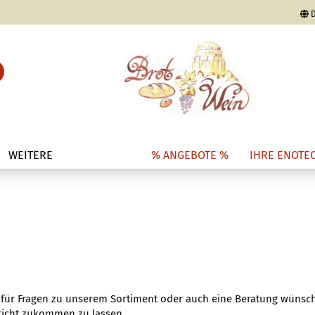
D
Lieferland
Suche...
E-Mail
Passwort
WEITERE
% ANGEBOTE %
IHRE ENOTE
Konto erstellen
Passwort vergesse
uf für Fragen zu unserem Sortiment oder auch eine Beratung wünsc
hricht zukommen zu lassen.