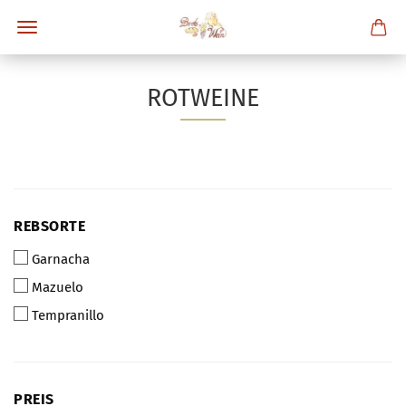
ROTWEINE
REBSORTE
REBSORTE
Garnacha
Mazuelo
Tempranillo
PREIS
PREIS