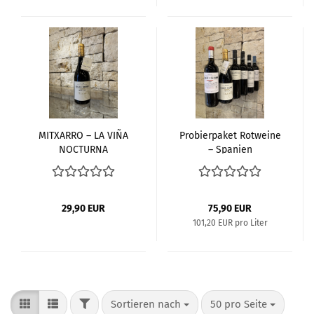
MITXARRO – LA VIÑA
Probierpaket Rotweine
NOCTURNA
– Spanien
29,90 EUR
75,90 EUR
101,20 EUR pro Liter
FILTER
Sortieren nach
pro Seite
Sortieren nach
50 pro Seite