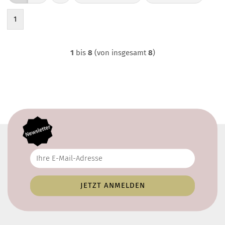
1
1
bis
8
(von insgesamt
8
)