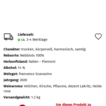
Lieferzeit:
A
ca. 3-4 Werktage
d
Charakter:
trocken, körpervoll, harmonisch, samtig
M
Rebsorte:
Nebbiolo 100%
Herkunftsland:
Italien - Piemont
Alkohol:
14 %
Weingut:
Francesco Scanavino
Jahrgang:
2020
Weinaroma:
Veilchen, Kirsche, Pflaume, dezent Lakritz, Heide
rose
Versandgewicht:
1.2 kg
Um dieses Produkt zu