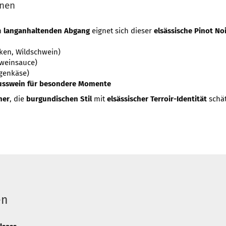
onen
m
langanhaltenden Abgang
eignet sich dieser
elsässische Pinot No
cken, Wildschwein)
tweinsauce)
genkäse)
sswein für besondere Momente
ner
, die
burgundischen Stil
mit
elsässischer Terroir-Identität
schät
en