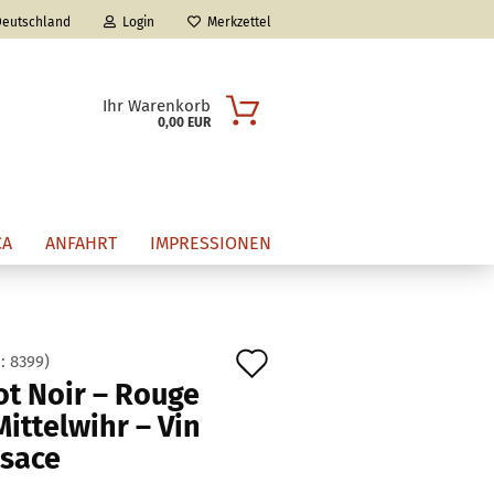
eutschland
Login
Merkzettel
Ihr Warenkorb
0,00 EUR
CA
ANFAHRT
IMPRESSIONEN
Auf
.:
8399
)
n?
ot Noir – Rouge
den
Mittelwihr – Vin
Merkzettel
lsace