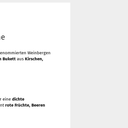
me
n renommierten Weinbergen
n Bukett
aus
Kirschen,
r eine
dichte
int
rote Früchte, Beeren