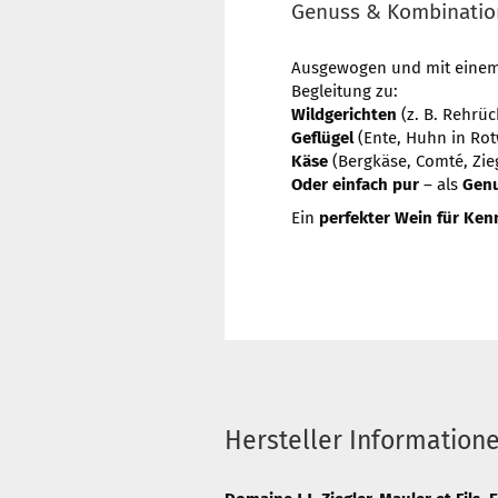
Genuss & Kombinati
Ausgewogen und mit eine
Begleitung zu:
Wildgerichten
(z. B. Rehrü
Geflügel
(Ente, Huhn in Ro
Käse
(Bergkäse, Comté, Zie
Oder einfach pur
– als
Genu
Ein
perfekter Wein für Ken
Hersteller Information