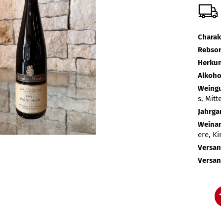
Charak
Rebsor
Herkun
Alkoho
Weingu
s, Mitt
Jahrga
Weina
ere, Ki
Versan
Versan