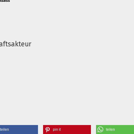
Elsass
aftsakteur
teilen
pin it
teilen