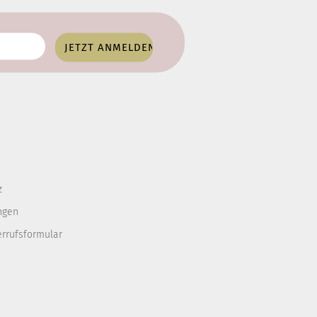
z
ngen
errufsformular