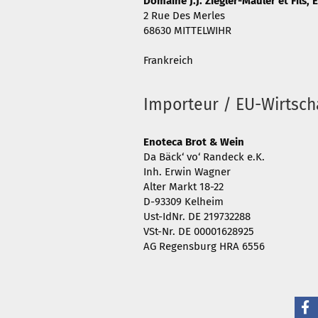
Domaine J.J. Ziegler-Mauler et Fils, 
2 Rue Des Merles
68630 MITTELWIHR
Frankreich
Importeur / EU-Wirtsch
Enoteca Brot & Wein
Da Bäck‘ vo‘ Randeck e.K.
Inh. Erwin Wagner
Alter Markt 18-22
D-93309 Kelheim
Ust-IdNr. DE 219732288
VSt-Nr. DE 00001628925
AG Regensburg HRA 6556