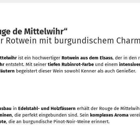
uge de Mittelwihr“
her Rotwein mit burgundischem Char
ttelwihr
ist ein hochwertiger
Rotwein aus dem Elsass
, der in de
hr
entsteht. Mit seiner
tiefen Rubinrot-Farbe
und einem
intensive
räutern
begeistert dieser Wein sowohl Kenner als auch Genießer.
Ausbau
in
Edelstahl- und Holzfässern
erhält der Rouge de Mittelwih
ninen
, die perfekt eingebunden sind. Sein
komplexes Aroma
vere
ote
, die an burgundische Pinot-Noir-Weine erinnert.