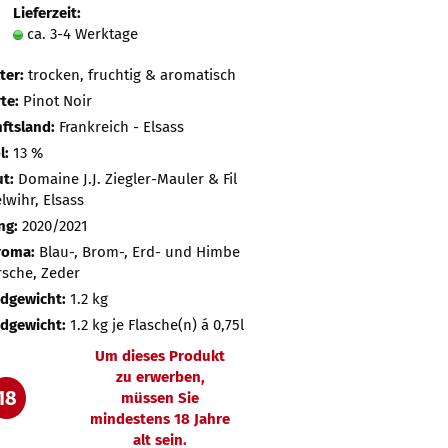
Lieferzeit:
ca. 3-4 Werktage
ter:
trocken, fruchtig & aromatisch
te:
Pinot Noir
ftsland:
Frankreich - Elsass
l:
13 %
t:
Domaine J.J. Ziegler-Mauler & Fil
elwihr, Elsass
ng:
2020/2021
roma:
Blau-, Brom-, Erd- und Himbe
rsche, Zeder
dgewicht:
1.2 kg
dgewicht:
1.2
kg je Flasche(n) á 0,75l
Um dieses Produkt
zu erwerben,
18
müssen Sie
mindestens 18 Jahre
alt sein.