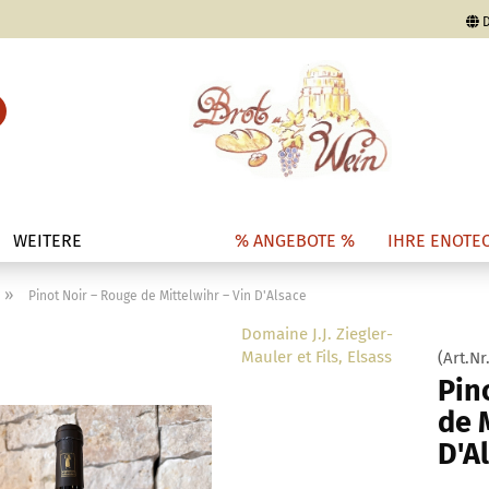
D
Lieferland
Suche...
E-Mail
Passwort
WEITERE
% ANGEBOTE %
IHRE ENOTE
»
Pinot Noir – Rouge de Mittelwihr – Vin D'Alsace
Konto erstellen
Domaine J.J. Ziegler-
Mauler et Fils, Elsass
(Art.Nr
Passwort vergesse
Pin
de 
D'A