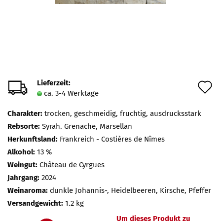
Lieferzeit:
A
ca. 3-4 Werktage
d
Charakter:
trocken, geschmeidig, fruchtig, ausdrucksstark
M
Rebsorte:
Syrah. Grenache, Marsellan
Herkunftsland:
Frankreich - Costières de Nîmes
Alkohol:
13 %
Weingut:
Château de Cyrgues
Jahrgang:
2024
Weinaroma:
dunkle Johannis-, Heidelbeeren, Kirsche, Pfeffer
Versandgewicht:
1.2 kg
Um dieses Produkt zu