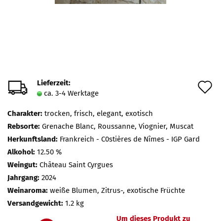
Lieferzeit:
A
ca. 3-4 Werktage
d
Charakter:
trocken, frisch, elegant, exotisch
M
Rebsorte:
Grenache Blanc, Roussanne, Viognier, Muscat
Herkunftsland:
Frankreich - C0stières de Nîmes - IGP Gard
Alkohol:
12.50 %
Weingut:
Château Saint Cyrgues
Jahrgang:
2024
Weinaroma:
weiße Blumen, Zitrus-, exotische Früchte
Versandgewicht:
1.2 kg
Um dieses Produkt zu