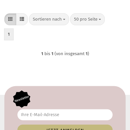
Sortieren nach
pro Seite
Sortieren nach
50 pro Seite
1
1
bis
1
(von insgesamt
1
)