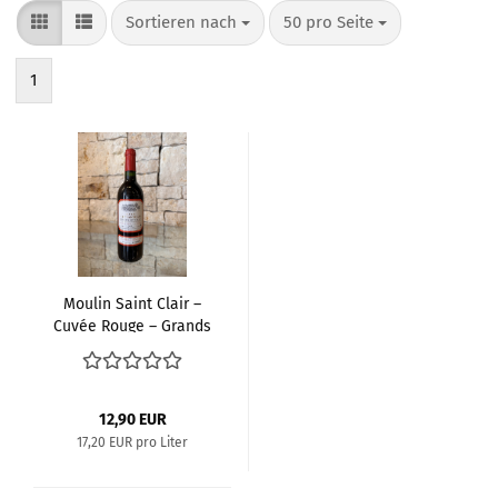
Sortieren nach
pro Seite
Sortieren nach
50 pro Seite
1
Moulin Saint Clair –
Cuvée Rouge – Grands
Vins de Bordeaux AOC
12,90 EUR
17,20 EUR pro Liter