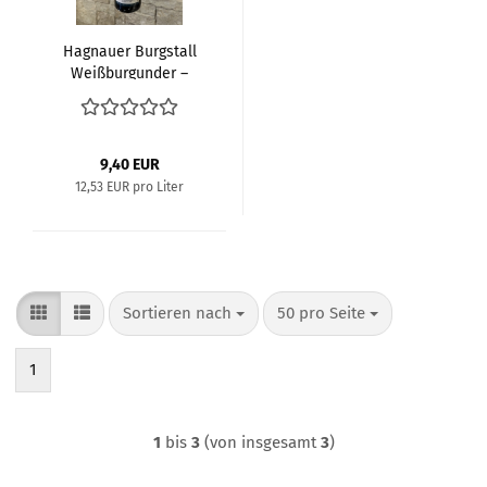
Hagnauer Burgstall
Weißburgunder –
trocken
9,40 EUR
12,53 EUR pro Liter
Sortieren nach
pro Seite
Sortieren nach
50 pro Seite
1
1
bis
3
(von insgesamt
3
)