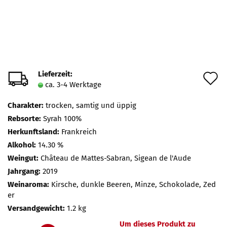
Lieferzeit:
A
ca. 3-4 Werktage
d
Charakter:
trocken, samtig und üppig
M
Rebsorte:
Syrah 100%
Herkunftsland:
Frankreich
Alkohol:
14.30 %
Weingut:
Château de Mattes-Sabran, Sigean de l'Aude
Jahrgang:
2019
Weinaroma:
Kirsche, dunkle Beeren, Minze, Schokolade, Zed
er
Versandgewicht:
1.2 kg
Um dieses Produkt zu