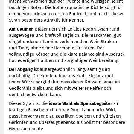
intensiven Aromen dunkler Früchte und würzigen, leicht
rauchigen Noten. Die hohe aromatische Dichte sorgt für
einen eindrucksvollen ersten Eindruck und macht diesen
Syrah besonders attraktiv für Kenner.
Am Gaumen
präsentiert sich Le Clos Redon Syrah rund,
ausgewogen und kraftvoll zugleich. Die markanten, gut
eingebundenen Tannine verleihen dem Wein Struktur
und Tiefe, ohne seine Harmonie zu stören. Der
vollmundige Körper und die klare Balance sind Ausdruck
hochwertiger Trauben und sorgfältiger Weinbereitung.
Der Abgang
ist außergewöhnlich lang, samtig und
nachhaltig. Die Kombination aus Kraft, Eleganz und
feiner Würze sorgt dafür, dass dieser Rotwein lange im
Gedächtnis bleibt und sich mit weiterer Reife noch
deutlich entwickeln kann.
Dieser Syrah ist die
ideale Wahl als Speisebegleiter
zu
kräftigen Fleischgerichten wie Rind, Lamm oder Wild,
passt hervorragend zu gegrillten Speisen und würzigen
Gerichten und überzeugt ebenso als Solist für besondere
Genussmomente.