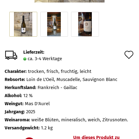
Lieferzeit:
A
ca. 3-4 Werktage
d
Charakter:
trocken, frisch, fruchtig, leicht
M
Rebsorte:
Loin de L'Oeil, Muscadelle, Sauvignon Blanc
Herkunftsland:
Frankreich - Gaillac
Alkohol:
12 %
Weingut:
Mas D'Aurel
Jahrgang:
2025
Weinaroma:
weiße Blüten, mineralisch, weich, Zitrusnoten.
Versandgewicht:
1.2 kg
Um dieses Produkt zu