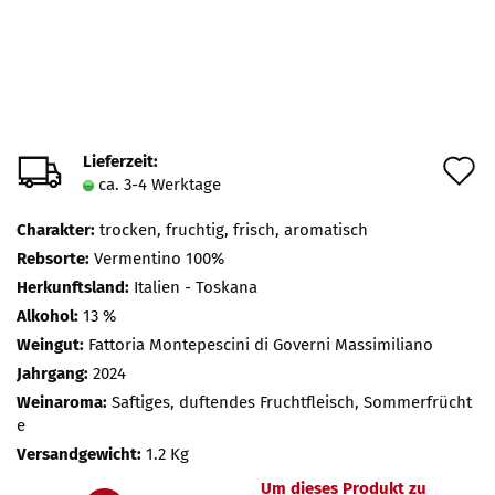
Lieferzeit:
A
ca. 3-4 Werktage
d
Charakter:
trocken, fruchtig, frisch, aromatisch
M
Rebsorte:
Vermentino 100%
Herkunftsland:
Italien - Toskana
Alkohol:
13 %
Weingut:
Fattoria Montepescini di Governi Massimiliano
Jahrgang:
2024
Weinaroma:
Saftiges, duftendes Fruchtfleisch, Sommerfrücht
e
Versandgewicht:
1.2 Kg
Um dieses Produkt zu