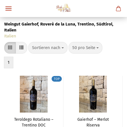
Weingut Gaierhof, Roverè de la Luna, Trentino, Südtirol,
Italien
Italien
Sortieren nach
pro Seite
Sortieren nach
50 pro Seite
1
TOP
Teroldego Rotaliano –
Gaierhof – Merlot
Trentino DOC
Riserva