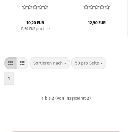
10,20 EUR
12,90 EUR
13,60 EUR pro Liter
Sortieren nach
pro Seite
Sortieren nach
50 pro Seite
1
1
bis
2
(von insgesamt
2
)